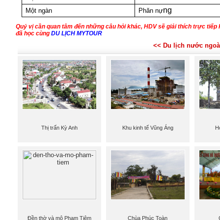
ng
Một ngàn
Phăn nự
Quý vị cần quan tâm đến những câu hỏi khác, HDV sẽ giải thích trực tiếp 
đã học cùng
DU LỊCH MYTOUR
<< Du lịch nước ngoà
Thị trấn Kỳ Anh
Khu kinh tế Vũng Áng
H
Đền thờ và mộ Phạm Tiêm
Chùa Phúc Toàn