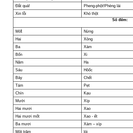
Đắt quá!
Pheng-phột!Phèng lái
Xin lỗi
Khó thột
Số đếm:
t
Mô
Nừng
Hai
Xỏng
Ba
Xám
Bốn
Xi
Năm
Ha
Sáu
Hôốc
Bảy
Chết
Tám
Pẹt
Chín
Kạu
Mười
Xíp
Hai mươi
Xao
Hai mươi mốt
Xao - ết
Ba mươi
Xám – xíp
Một trăm
lói