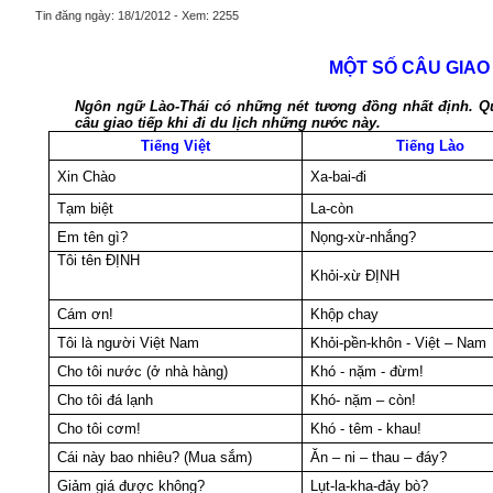
Tin đăng ngày: 18/1/2012 - Xem: 2255
MỘT SỐ CÂU GIAO 
Ngôn ngữ Lào-Thái có những nét tương đồng nhất định. Q
câu giao tiếp khi đi du lịch những nước này.
Tiếng Việt
Tiếng Lào
Xin Chào
Xa-bai-đi
Tạm biệt
La-còn
Em tên gì?
Nọng-xừ-nhắng?
Tôi tên ĐỊNH
Khỏi-xừ ĐỊNH
Cám ơn!
Khộp chay
Tôi là người Việt Nam
Khỏi-pền-khôn - Việt – Nam
Cho tôi nước (ở nhà hàng)
Khó - nặm - đừm!
Cho tôi đá lạnh
Khó- nặm – còn!
Cho tôi cơm!
Khó - têm - khau!
Cái này bao nhiêu? (Mua sắm)
Ăn – ni – thau – đáy?
Giảm giá được không?
Lụt-la-kha-đảy bò?