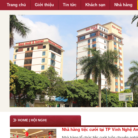
Trang chủ
Giới thiệu
Tin tức
Khách sạn
Nhà hàng
HOME
| HỘI NGHỊ
Nhà hàng tiệc cưới tại TP Vinh Nghệ A
Nhà hàng tổ chức tiệc cưới luôn chuyên nghiệ