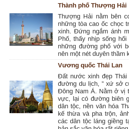
Thành phố Thượng Hải
Thượng Hải nằm bên c
những tòa cao ốc chọc t
xinh. Đứng ngắm ánh mặ
Phố, thấy nhịp sống hối 
những đường phố với bó
nên một nét duyên thầm k
Vương quốc Thái Lan
Đất nước xinh đẹp Thái 
đường du lịch, ” xứ sở 
Đông Nam Á. Nằm ở vị trí
vực, lại có đường biên g
dân tộc, nền văn hóa Thá
kế thừa và pha trộn, ản
các dân tộc láng giềng 
bản sắc văn hóa rất riêng