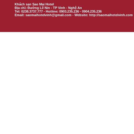
Khách sạn Sao Mai Hotel
Địa chỉ: Đường Lê Nin - TP Vinh - Nghệ An
Tel: 0238.3737.777 - Hotline: 0903.235.236 - 0904.235.236
Email: saomaihotelvinh@gmail.com - Website: http://saomaihotelvinh.com