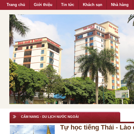
Trang chủ
Giới thiệu
Tin tức
Khách sạn
Nhà hàng
CẨM NANG - DU LỊCH NƯỚC NGOÀI
Tự học tiếng Thái - Lào 