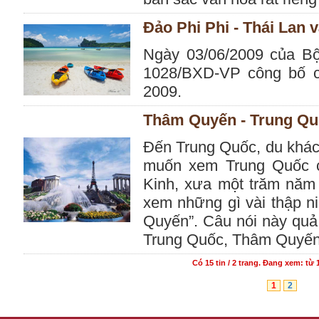
Đảo Phi Phi - Thái Lan v
Ngày 03/06/2009 của B
1028/BXD-VP công bố c
2009.
Thâm Quyến - Trung Q
Đến Trung Quốc, du khác
muốn xem Trung Quốc c
Kinh, xưa một trăm năm
xem những gì vài thập ni
Quyến”. Câu nói này quả
Trung Quốc, Thâm Quyến
Có
15
tin /
2
trang. Đang xem: từ 1
1
2