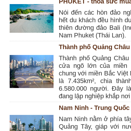
PHUKET - thỏa sức mu
Nói đến các hòn đảo ng
hết du khách đều hình d
thiên đường đảo Bali (I
Nam Phuket (Thái Lan).
Thành phố Quảng Châu
Thành phố Quảng Châu l
cửa ngõ lớn của miền 
chung với miền Bắc Việt
là 7.435km², chia thà
6.580.000 người. Đây l
đang lập nghiệp khắp nơi 
Nam Ninh - Trung Quốc
Nam Ninh nằm ở phía tây
Quảng Tây, giáp với nư