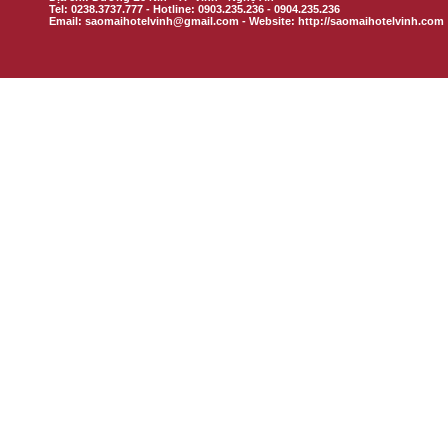
Tel: 0238.3737.777 - Hotline: 0903.235.236 - 0904.235.236
Email: saomaihotelvinh@gmail.com - Website: http://saomaihotelvinh.com