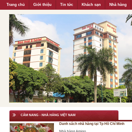
Trang chủ
Giới thiệu
Tin tức
Khách sạn
Nhà hàng
CẨM NANG - NHÀ HÀNG VIỆT NAM
Danh sách nhà hàng tại Tp Hồ Chí Minh
Nhà hàng Amigo