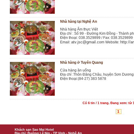
Nhà hàng tại Nghệ An
Nhà hàng Ẩm thực Việt
Địa chỉ : Số 99 - Đường Kim Đồng - Thành ph
Điện thoại: 038.3529899 / Fax: 038.3529899 
atv.jsc@gmail.com
http://a
Email:
Website:
Nhà hàng ở Tuyên Quang
Cửa hàng ăn uống
Địa chỉ :Thôn Đăng Châu, huyện Sơn Dương
Điện thoại:(84-27) 383 5878
Có
6
tin /
1
trang. Đang xem: từ 1
1
Khách sạn Sao Mai Hotel
Địa chỉ: Đường Lê Nin - TP Vinh - Nghệ An