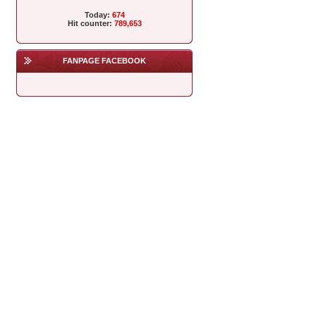
Today:
674
Hit counter:
789,653
FANPAGE FACEBOOK