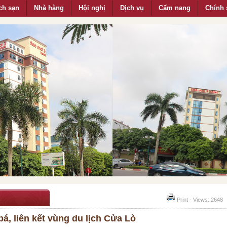
ch sạn
Nhà hàng
Hội nghị
Dịch vụ
Cẩm nang
Chính 
Print - Views: 2648
á, liên kết vùng du lịch Cửa Lò