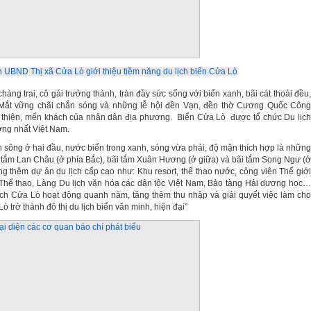
 UBND Thị xã Cửa Lò giới thiệu tiềm năng du lịch biển Cửa Lò
àng trai, cô gái trưởng thành, tràn đầy sức sống với biển xanh, bãi cát thoải đều,
òn Mắt vững chãi chắn sóng và những lễ hội đền Vạn, đền thờ Cương Quốc Công
n thiện, mến khách của nhân dân địa phương. Biển Cửa Lò được tổ chức Du lịch
ưởng nhất Việt Nam.
n sông ở hai đầu, nước biển trong xanh, sóng vừa phải, độ mặn thích hợp là những
 tắm Lan Châu (ở phía Bắc), bãi tắm Xuân Hương (ở giữa) và bãi tắm Song Ngư (ở
g thêm dự án du lịch cấp cao như: Khu resort, thể thao nước, công viên Thế giới
 Thể thao, Làng Du lịch văn hóa các dân tộc Việt Nam, Bảo tàng Hải dương học…
ịch Cửa Lò hoạt động quanh năm, tăng thêm thu nhập và giải quyết việc làm cho
trở thành đô thị du lịch biển văn minh, hiện đại”