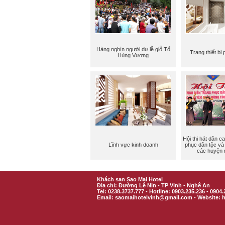
Hàng nghìn người dự lễ giỗ Tổ
Trang thiết bị
Hùng Vương
Hội thi hát dân ca
Lĩnh vực kinh doanh
phục dân tộc và 
các huyện 
Khách sạn Sao Mai Hotel
Địa chỉ: Đường Lê Nin - TP Vinh - Nghệ An
Tel: 0238.3737.777 - Hotline: 0903.235.236 - 0904
Email: saomaihotelvinh@gmail.com - Website: h