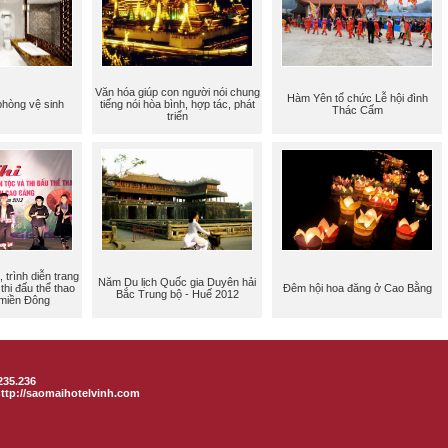
Văn hóa giúp con người nói chung
Hàm Yên tổ chức Lễ hội đình
 phòng vệ sinh
tiếng nói hòa bình, hợp tác, phát
Thác Cấm
triển
, trình diễn trang
Năm Du lịch Quốc gia Duyên hải
thi đấu thể thao
Đêm hội hoa đăng ở Cao Bằng
Bắc Trung bộ - Huế 2012
miền Đông
.235.236
ttp://saomaihotelvinh.com