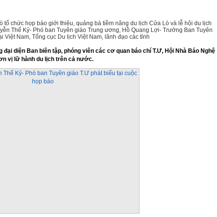
tổ chức họp báo giới thiệu, quảng bá tiềm năng du lịch Cửa Lò và lễ hội du lịch
uyễn Thế Kỷ- Phó ban Tuyên giáo Trung ương, Hồ Quang Lợi- Trưởng Ban Tuyên
i Việt Nam, Tổng cục Du lịch Việt Nam, lãnh đạo các tỉnh
 đại diện Ban biên tập, phóng viên các cơ quan báo chí T.Ư, Hội Nhà Báo Nghệ
n vị lữ hành du lịch trên cả nước.