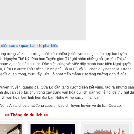
 diện các cơ quan báo chí phát biểu
Trung ương và địa phương phát biểu nhiều ý kiến với mong muốn hợp tác tuyên
g chí Nguyễn Thế Kỷ- Phó ban Tuyên giáo T.Ư ghi nhận những nỗ lực của Thị xã
hục vụ phát triển du lịch. Đặc biệt, cùng với việc đẩy mạnh thực hiện Nghị quyết
020, Cửa Lò được Thủ tướng Chính phủ, Bộ VHTT và DL chọn quy hoạch là 1 trong
nghĩa quan trọng, thúc đẩy Cửa Lò phát triển thành cực tăng trưởng kinh tế của
uyên truyền, quảng bá, Cửa Lò cần tăng cường liên kết vùng, tạo ra những sản
h đó, cần tiếp tục chú trọng xây dựng văn hóa du lịch, gắn với lễ hội để thu hút du
ịch văn hóa, tâm linh trên địa bàn Nghệ An và các tỉnh lân cận.
Nghệ An tổ chức phát động cuộc thi báo chí tuyên truyền về du lịch Cửa Lò.
<< Thông tin du lịch >>