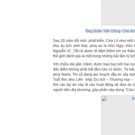
Ông Doãn Tiến Dũng- Chủ tịch
Sau 20 năm đổi mới, phát triển, Cửa Lò như một ch
khu du lịch sinh thái, phía xa là Hòn Ngư, H
Nguyễn Xí...Tất cả được tô đậm thêm với sự thâ
thế giới đánh giá là một trong những bãi tắm lý t
Với chiều dài gần 10km, được bao bọc bởi hai co
đặc điểm không phải bãi tắm nào có được. Từ bãi
phía Nam), Thị xã đang qui hoạch đầu tư xây dựn
Tuổi thơ, khu Liên hiệp Du lịch – Thương mại –
Khi các dự án này đi vào hoạt động sẽ đưa du l
người dân địa phương, góp phần xây dựng “Cửa Lò 