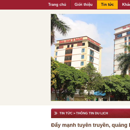
Trang chủ
Giới thiệu
Tin tức
Khá
TIN TỨC
> THÔNG TIN DU LỊCH
Đẩy mạnh tuyên truyền, quảng b