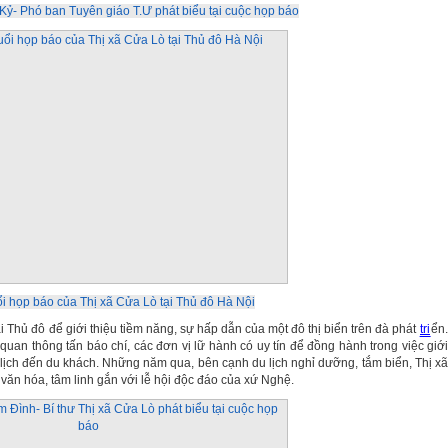
ỷ- Phó ban Tuyên giáo T.Ư phát biểu tại cuộc họp báo
i họp báo của Thị xã Cửa Lò tại Thủ đô Hà Nội
ại Thủ đô để giới thiệu tiềm năng, sự hấp dẫn của một đô thị biển trên đà phát
tri
ển.
uan thông tấn báo chí, các đơn vị lữ hành có uy tín để đồng hành trong việc giới
 lịch đến du khách. Những năm qua, bên cạnh du lịch nghỉ dưỡng, tắm biển, Thị xã
h văn hóa, tâm linh gắn với lễ hội độc đáo của xứ Nghệ.